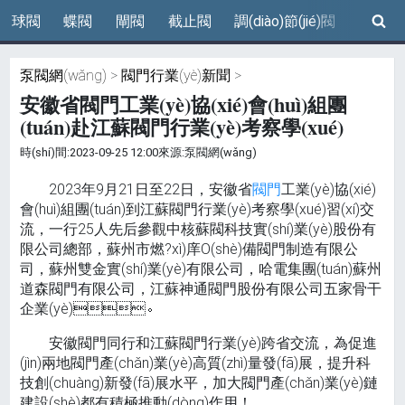
搜索
球閥
蝶閥
閘閥
截止閥
調(diào)節(jié)閥
電磁閥
泵閥網(wǎng)
>
閥門行業(yè)新聞
>
安徽省閥門工業(yè)協(xié)會(huì)組團
(tuán)赴江蘇閥門行業(yè)考察學(xué)
時(shí)間:2023-09-25 12:00來源:泵閥網(wǎng)
2023年9月21日至22日，安徽省
閥門
工業(yè)協(xié)
會(huì)組團(tuán)到江蘇閥門行業(yè)考察學(xué)習(xí)交
流，一行25人先后參觀中核蘇閥科技實(shí)業(yè)股份有
限公司總部，蘇州市燃?xì)庠O(shè)備閥門制造有限公
司，蘇州雙金實(shí)業(yè)有限公司，哈電集團(tuán)蘇州
道森閥門有限公司，江蘇神通閥門股份有限公司五家骨干
企業(yè)。
安徽閥門同行和江蘇閥門行業(yè)跨省交流，為促進
(jìn)兩地閥門產(chǎn)業(yè)高質(zhì)量發(fā)展，提升科
技創(chuàng)新發(fā)展水平，加大閥門產(chǎn)業(yè)鏈
建設(shè)都有積極推動(dòng)作用！