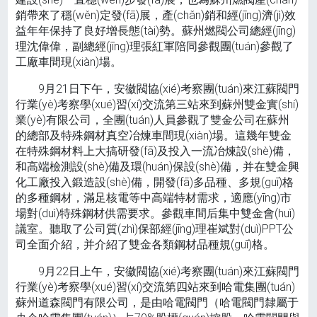
銷帶來了穩(wěn)定發(fā)展，產(chǎn)銷和經(jīng)濟(jì)效
益年年保持了良好增長態(tài)勢。蘇州燃閥公司總經(jīng)
理沈偉偉，副總經(jīng)理張紅軍陪同參觀團(tuán)參觀了
工廠車間現(xiàn)場。
9月21日下午，安徽閥協(xié)考察團(tuán)來江蘇閥門
行業(yè)考察學(xué)習(xí)交流第三站來到蘇州雙金實(shí)
業(yè)有限公司，全團(tuán)人員參觀了雙金公司在蘇州
的總部及特殊鋼材真空冶煉車間現(xiàn)場。這幾年雙金
在特殊鋼材料上大搞研發(fā)及投入一流冶煉設(shè)備，
和高端檢測設(shè)備及環(huán)保設(shè)備，并在雙金興
化工廠投入鍛造設(shè)備，開發(fā)多品種、多規(guī)格
的多種鋼材，滿足核電等中高端特材需求，適應(yīng)市
場對(duì)特殊鋼材供需要求。參觀車間后集中雙金會(huì)
議室。聽取了公司質(zhì)保部經(jīng)理崔斌對(duì)PPT公
司全面介紹，并介紹了雙金各類鋼材品種規(guī)格。
9月22日上午，安徽閥協(xié)考察團(tuán)來江蘇閥門
行業(yè)考察學(xué)習(xí)交流第四站來到哈電集團(tuán)
蘇州道森閥門有限公司，是由哈電閥門（哈電閥門隸屬于